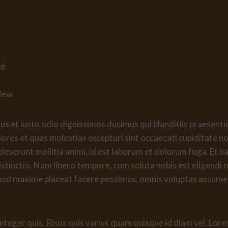
 Serving Spoon Sets
.
nd
New
s et iusto odio dignissimos ducimus qui blanditiis praesent
ores et quas molestias excepturi sint occaecati cupiditate no
ia deserunt mollitia animi, id est laborum et dolorum fuga. E
distinctio. Nam libero tempore, cum soluta nobis est eligendi 
uod maxime placeat facere possimus, omnis voluptas assume
integer quis. Risus quis varius quam quisque id diam vel. Lore