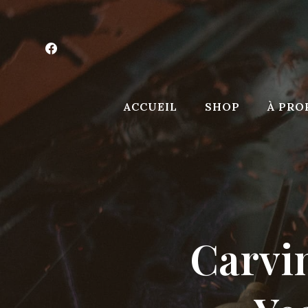
Aller
au
contenu
ACCUEIL
SHOP
À PRO
Carvi