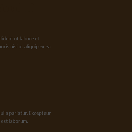
Food If
didunt ut labore et
is nisi ut aliquip ex ea
nulla pariatur. Excepteur
d est laborum.