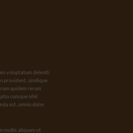
ium voluptatum deleniti
n provident, similique
t harum quidem rerum
optio cumque nihil
nda est, omnis dolor
m mollis aliquam ut