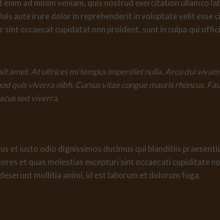
 enim ad minim veniam, quis nostrud exercitation ullamco labor
 aute irure dolor in reprehenderit in voluptate velit esse ci
r sint occaecat cupidatat non proident, sunt in culpa qui offi
sit amet. At ultrices mi tempus imperdiet nulla. Arcu dui viva
mod quis viverra nibh. Cursus vitae congue mauris rhoncus. Fa
lacus sed viverra.
s et iusto odio dignissimos ducimus qui blanditiis praesent
ores et quas molestias excepturi sint occaecati cupiditate no
a deserunt mollitia animi, id est laborum et dolorum fuga.