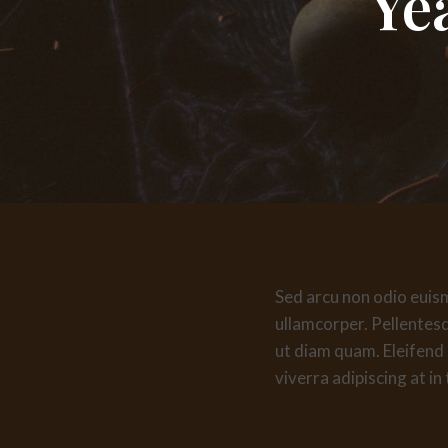
Ye
Sed arcu non odio euismo
ullamcorper. Pellentes
ut diam quam. Eleifend
viverra adipiscing at in