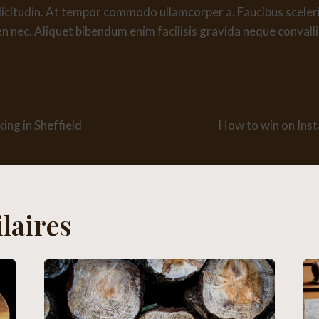
llicitudin. At tempor commodo ullamcorper a. Faucibus scele
n nec. Aliquet bibendum enim facilisis gravida neque convalli
n
ing in Sheffield
How to win on Ins
laires