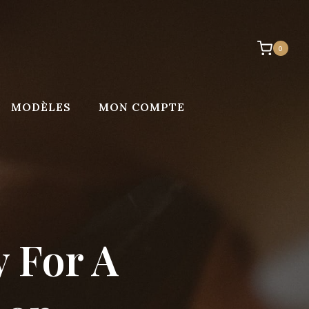
0
MODÈLES
MON COMPTE
 For A