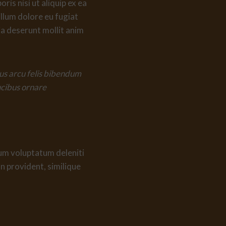
is nisi ut aliquip ex ea
llum dolore eu fugiat
cia deserunt mollit anim
mus arcu felis bibendum
ucibus ornare
ium voluptatum deleniti
n provident, similique