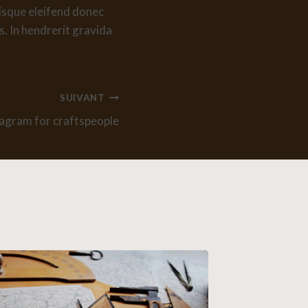
risque eleifend donec
s. In hendrerit gravida
SUIVANT
tagram for craftspeople