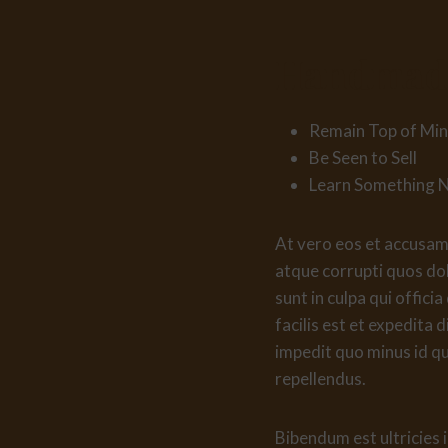
Handmade
Remain Top of Mi
Be Seen to Sell
Learn Something 
At vero eos et accusamu
atque corrupti quos dol
sunt in culpa qui offic
facilis est et expedita 
impedit quo minus id q
repellendus.
Bibendum est ultricies 