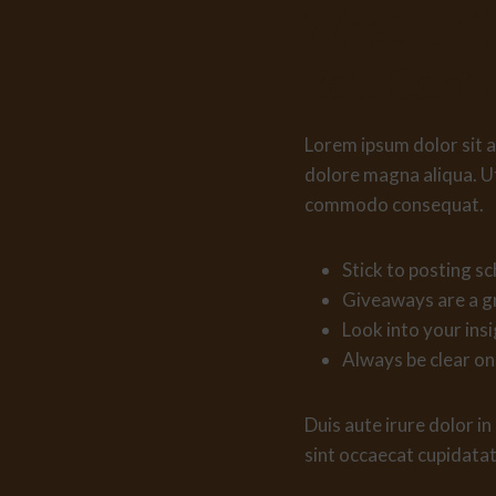
What Is T
You Can’t 
Lorem ipsum dolor sit a
dolore magna aliqua. Ut
commodo consequat.
Stick to posting s
Giveaways are a g
Look into your ins
Always be clear on
Duis aute irure dolor in
sint occaecat cupidatat 