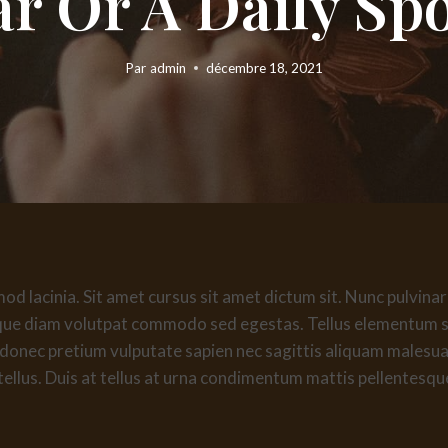
ar Or A Daily Sp
Par
admin
décembre 18, 2021
d lacinia. Sit amet cursus sit amet dictum sit. Nunc pulvinar 
que diam volutpat commodo sed egestas. Tellus elementum sag
 donec pretium vulputate sapien nec sagittis aliquam malesu
 tellus. Duis at tellus at urna condimentum mattis pellentesqu