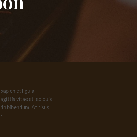
oon
sapien et ligula
ittis vitae et leo duis
ada bibendum. At risus
e.