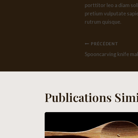
porttitor leo a diam so
pretium vulputate sapie
rutrum quisque.
Navigatio
PRÉCÉDENT
Spooncarving knife mak
De
L’article
Publications Simi