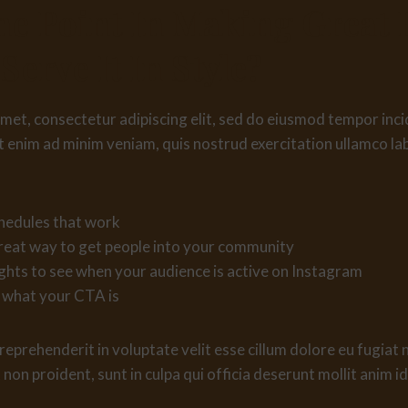
he Point In Making Great 
Serve It In Style?
met, consectetur adipiscing elit, sed do eiusmod tempor inci
 enim ad minim veniam, quis nostrud exercitation ullamco labor
chedules that work
reat way to get people into your community
ights to see when your audience is active on Instagram
 what your CTA is
 reprehenderit in voluptate velit esse cillum dolore eu fugiat 
non proident, sunt in culpa qui officia deserunt mollit anim i