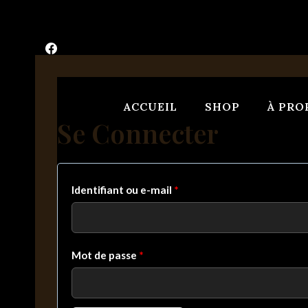
Aller
au
contenu
ACCUEIL
SHOP
À PRO
Se Connecter
O
Identifiant ou e-mail
*
b
l
O
Mot de passe
*
i
b
g
l