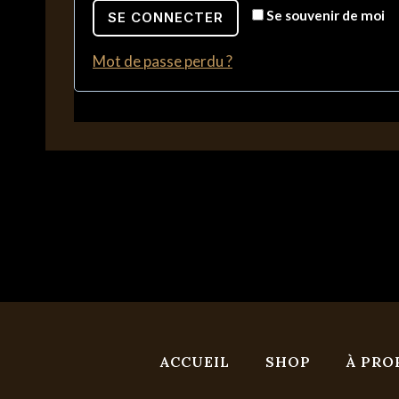
a
Se souvenir de moi
SE CONNECTER
i
t
g
Mot de passe perdu ?
o
a
i
t
r
o
e
i
r
e
ACCUEIL
SHOP
À PRO