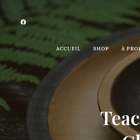
Aller
au
contenu
ACCUEIL
SHOP
À PRO
Teac