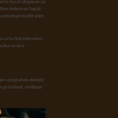
is nisi ut aliquip ex ea
llum dolore eu fugiat
cia deserunt mollit anim
mus arcu felis bibendum
ucibus ornare
ium voluptatum deleniti
n provident, similique