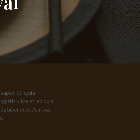
val
sapien et ligula
ittis vitae et leo duis
ada bibendum. At risus
e.