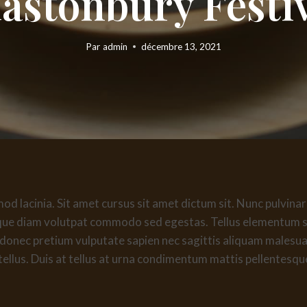
astonbury Festi
Par
admin
décembre 13, 2021
d lacinia. Sit amet cursus sit amet dictum sit. Nunc pulvinar 
que diam volutpat commodo sed egestas. Tellus elementum sag
 donec pretium vulputate sapien nec sagittis aliquam malesu
 tellus. Duis at tellus at urna condimentum mattis pellentesqu