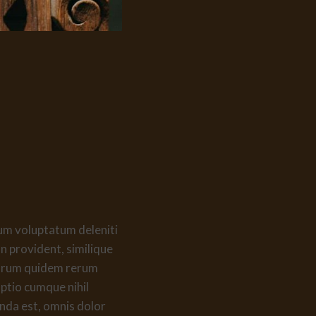
ium voluptatum deleniti
n provident, similique
t harum quidem rerum
optio cumque nihil
nda est, omnis dolor