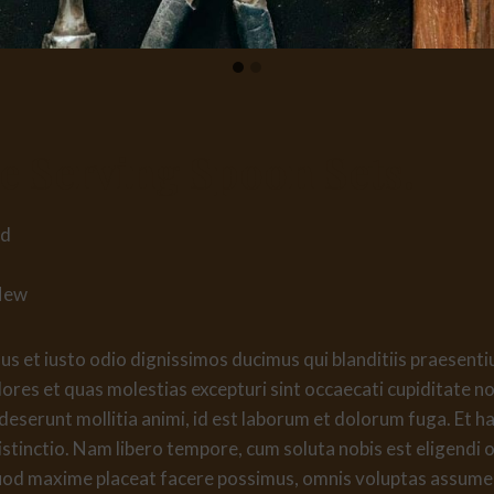
 Serving Spoon Sets
.
nd
New
s et iusto odio dignissimos ducimus qui blanditiis praesent
ores et quas molestias excepturi sint occaecati cupiditate no
ia deserunt mollitia animi, id est laborum et dolorum fuga. E
distinctio. Nam libero tempore, cum soluta nobis est eligendi 
uod maxime placeat facere possimus, omnis voluptas assume