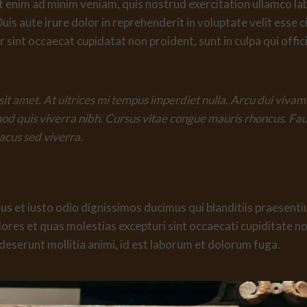
 enim ad minim veniam, quis nostrud exercitation ullamco labor
 aute irure dolor in reprehenderit in voluptate velit esse ci
r sint occaecat cupidatat non proident, sunt in culpa qui offi
sit amet. At ultrices mi tempus imperdiet nulla. Arcu dui viva
mod quis viverra nibh. Cursus vitae congue mauris rhoncus. Fa
lacus sed viverra.
s et iusto odio dignissimos ducimus qui blanditiis praesent
ores et quas molestias excepturi sint occaecati cupiditate no
a deserunt mollitia animi, id est laborum et dolorum fuga.