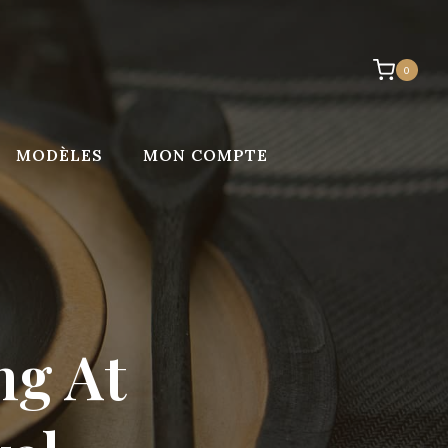
0
MODÈLES
MON COMPTE
ng At