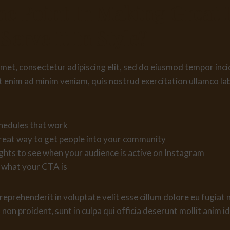
he Point In Making Great 
Serve It In Style?
met, consectetur adipiscing elit, sed do eiusmod tempor inci
 enim ad minim veniam, quis nostrud exercitation ullamco labor
chedules that work
reat way to get people into your community
ights to see when your audience is active on Instagram
 what your CTA is
 reprehenderit in voluptate velit esse cillum dolore eu fugiat 
non proident, sunt in culpa qui officia deserunt mollit anim i