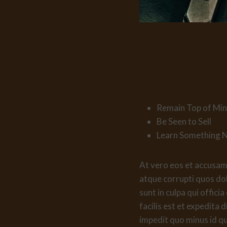
Handmade
Remain Top of Mi
Be Seen to Sell
Learn Something 
At vero eos et accusamu
atque corrupti quos dol
sunt in culpa qui offic
facilis est et expedita 
impedit quo minus id q