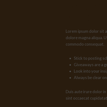
What Is T
You Can’t 
Lorem ipsum dolor sit a
dolore magna aliqua. Ut
commodo consequat.
Stick to posting s
Giveaways are a g
Look into your ins
Always be clear on
Duis aute irure dolor in
sint occaecat cupidatat 