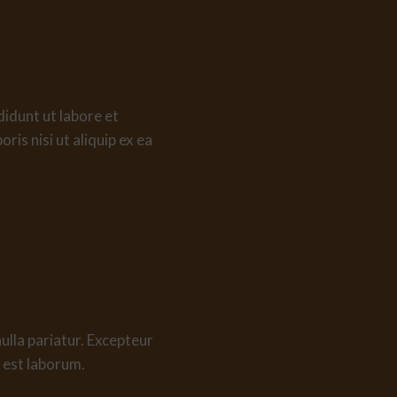
Food If
didunt ut labore et
is nisi ut aliquip ex ea
nulla pariatur. Excepteur
d est laborum.