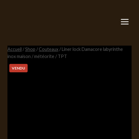
Aller
au
contenu
Accueil
/
Shop
/
Couteaux
/
Liner lock Damacore labyrinthe
inox maison / météorite / TPT
VENDU