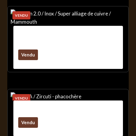
VENDU
Typhon 2.0 / Inox / Super Alliage De
Cuivre / Mammouth
Vendu
VENDU
Sirius A / Zircuti – Phacochère
Vendu