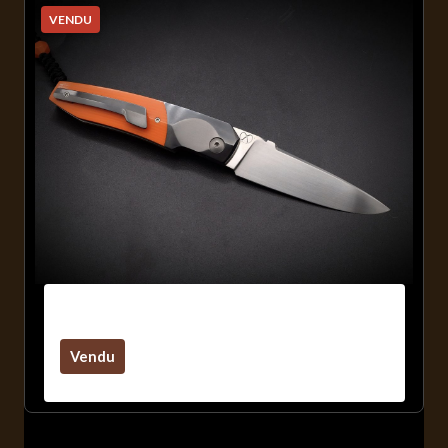
VENDU
« Typhon 2.0 » RWL34/G10
Vendu