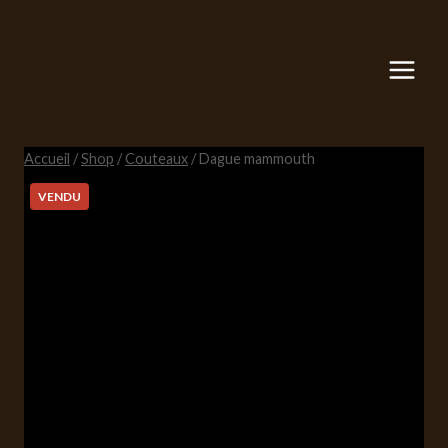
Aller
au
contenu
Accueil
/
Shop
/
Couteaux
/
Dague mammouth
VENDU