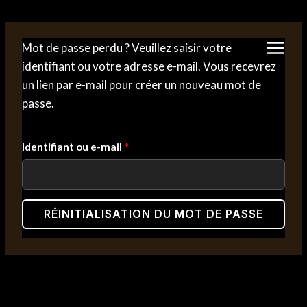
Aller
au
contenu
Mot de passe perdu ? Veuillez saisir votre
identifiant ou votre adresse e-mail. Vous recevrez
un lien par e-mail pour créer un nouveau mot de
passe.
O
Identifiant ou e-mail
*
b
l
RÉINITIALISATION DU MOT DE PASSE
i
g
a
t